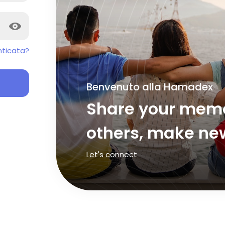
ticata?
Benvenuto alla Hamadex
Share your memo
others, make new
Let's connect